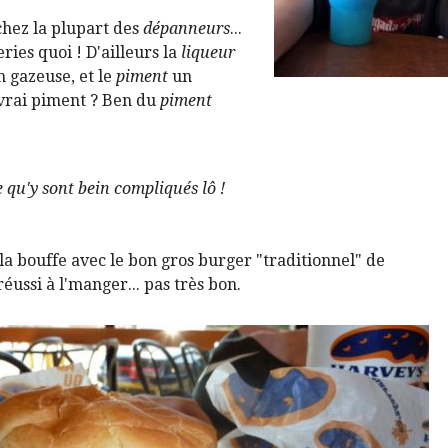
chez la plupart des
dépanneurs
...
ries quoi ! D'ailleurs la
liqueur
n gazeuse, et le
piment
un
 vrai piment ? Ben du
piment
e qu'y sont bein compliqués lô !
la bouffe avec le bon gros burger "traditionnel" de
éussi à l'manger... pas très bon.