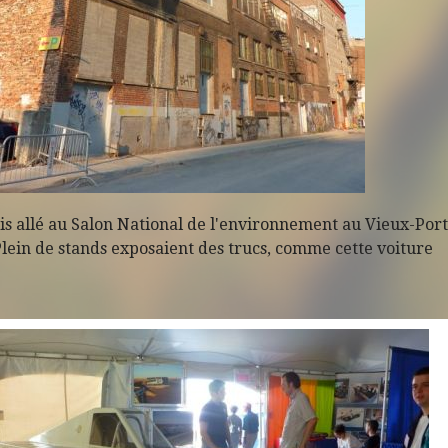
is allé au Salon National de l'environnement au Vieux-Por
lein de stands exposaient des trucs, comme cette voiture