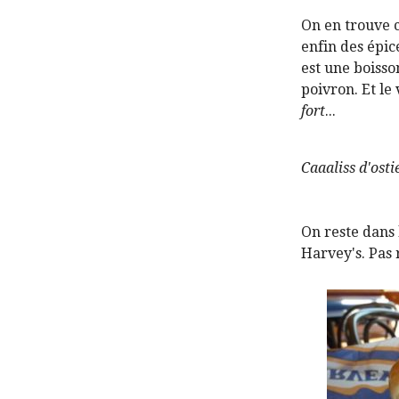
On en trouve 
enfin des épice
est une boisso
poivron. Et le
fort
...
Caaaliss d'osti
On reste dans 
Harvey's. Pas r