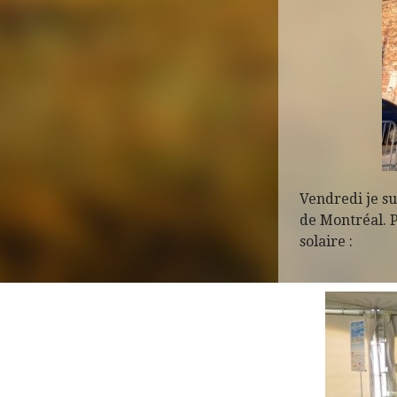
Vendredi je su
de Montréal. P
solaire :