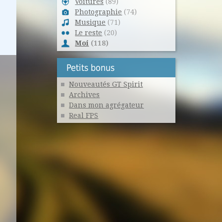
Voitures
(89)
Photographie
(74)
Musique
(71)
Le reste
(20)
Moi
(118)
Petits bonus
Nouveautés GT Spirit
Archives
Dans mon agrégateur
Real FPS